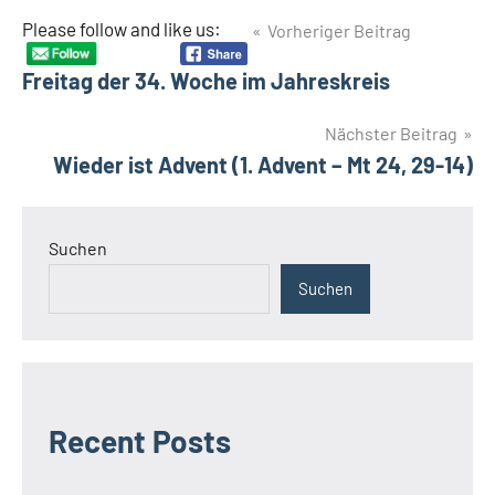
Beitragsnavigation
Please follow and like us:
Vorheriger Beitrag
Schlagwörter
Belém
Freitag der 34. Woche im Jahreskreis
Brasilien
COP30
Nächster Beitrag
Forum
Wieder ist Advent (1. Advent – Mt 24, 29-14)
zur
Integralen
Ökologie
Suchen
Schöpfung
Suchen
Recent Posts