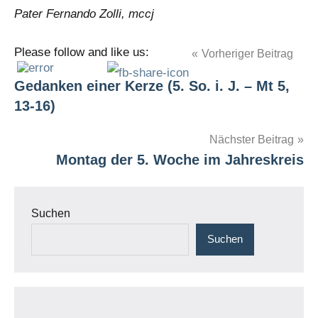
Pater Fernando Zolli, mccj
Please follow and like us:
Beitragsnavigation
Vorheriger Beitrag
Schlagwörter
COP30
Gedanken einer Kerze (5. So. i. J. – Mt 5,
Laudato
13-16)
si’
Ökologie
Nächster Beitrag
Montag der 5. Woche im Jahreskreis
Suchen
Suchen