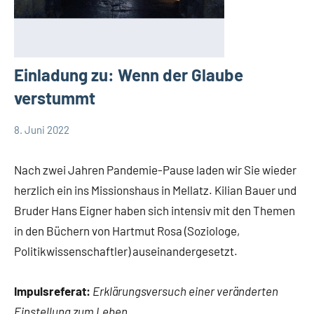
Einladung zu: Wenn der Glaube
verstummt
8. Juni 2022
Andrea
Keine
App-
Fuchs
Kommentare
news
Nach zwei Jahren Pandemie-Pause laden wir Sie wieder
App-
herzlich ein ins Missionshaus in Mellatz. Kilian Bauer und
spirituelles
Bruder Hans Eigner haben sich intensiv mit den Themen
Deutschland
in den Büchern von Hartmut Rosa (Soziologe,
DSP
Politikwissenschaftler) auseinandergesetzt.
Impulsreferat:
Erklärungsversuch einer veränderten
Einstellung zum Leben