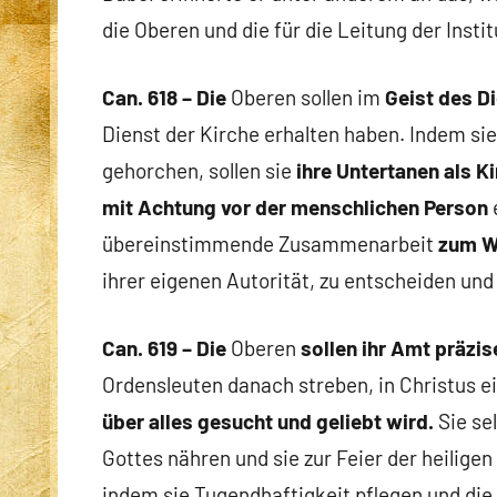
die Oberen und die für die Leitung der Insti
Can. 618 – Die
Oberen sollen im
Geist des D
Dienst der Kirche erhalten haben. Indem sie
gehorchen, sollen sie
ihre Untertanen als K
mit Achtung vor der menschlichen Person
übereinstimmende Zusammenarbeit
zum Wo
ihrer eigenen Autorität, zu entscheiden und 
Can. 619 – Die
Oberen
sollen ihr Amt präzi
Ordensleuten danach streben, in Christus e
über alles gesucht und geliebt wird.
Sie se
Gottes nähren und sie zur Feier der heiligen L
indem sie Tugendhaftigkeit pflegen und die 