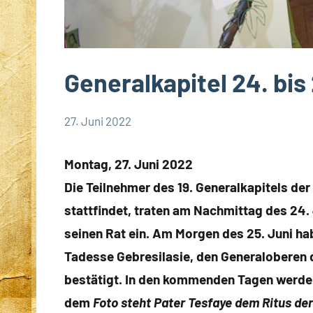
Generalkapitel 24. bis 
27. Juni 2022
Hubert
Keine
App-
Grabmann
Kommentare
news
Montag, 27. Juni 2022
Generalkapitel
Die Teilnehmer des 19. Generalkapitels de
2022
stattfindet, traten am Nachmittag des 24.
seinen Rat ein. Am Morgen des 25. Juni ha
Tadesse Gebresilasie, den Generaloberen
bestätigt. In den kommenden Tagen werden 
dem
Foto steht Pater Tesfaye dem Ritus de