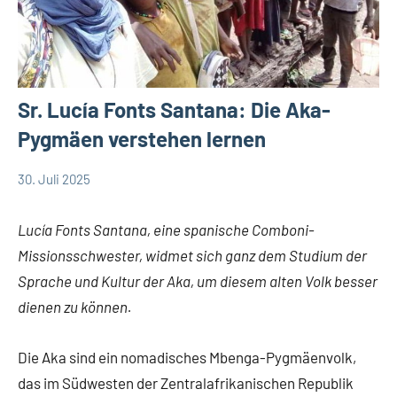
Sr. Lucía Fonts Santana: Die Aka-
Pygmäen verstehen lernen
30. Juli 2025
Andrea
App-
Fuchs
news
Lucía Fonts Santana, eine spanische Comboni-
Missionsschwester, widmet sich ganz dem Studium der
Sprache und Kultur der Aka, um diesem alten Volk besser
dienen zu können.
Die Aka sind ein nomadisches Mbenga-Pygmäenvolk,
das im Südwesten der Zentralafrikanischen Republik