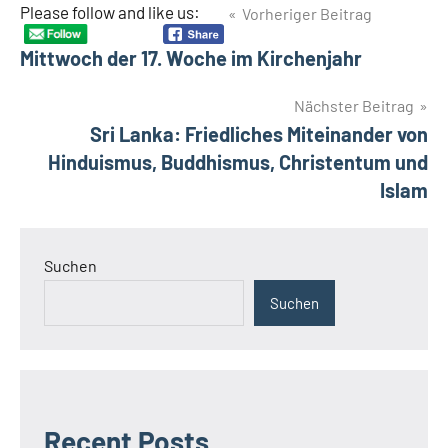
Beitragsnavigation
Please follow and like us:
Vorheriger Beitrag
Schlagwörter
Pygmäen
Mittwoch der 17. Woche im Kirchenjahr
Umweltschutz
Nächster Beitrag
Sri Lanka: Friedliches Miteinander von
Hinduismus, Buddhismus, Christentum und
Islam
Suchen
Suchen
Recent Posts