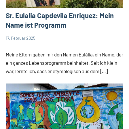
Sr. Eulalia Capdevila Enriquez: Mein
Name ist Programm
17. Februar 2025
Andrea
App-
Fuchs
news
Meine Eltern gaben mir den Namen Eulàlia, ein Name, der
ein ganzes Lebensprogramm beinhaltet. Seit ich klein
war, lernte ich, dass er etymologisch aus dem […]