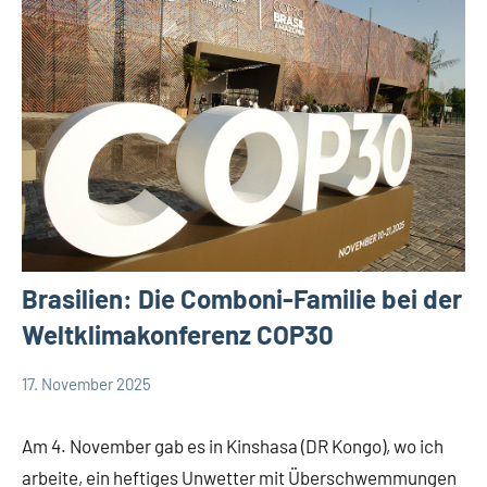
Brasilien: Die Comboni-Familie bei der
Weltklimakonferenz COP30
17. November 2025
Andrea
App-
Fuchs
news
Am 4. November gab es in Kinshasa (DR Kongo), wo ich
arbeite, ein heftiges Unwetter mit Überschwemmungen