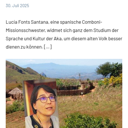
30. Juli 2025
Andrea
App-
Fuchs
news
Lucía Fonts Santana, eine spanische Comboni-
Missionsschwester, widmet sich ganz dem Studium der
Sprache und Kultur der Aka, um diesem alten Volk besser
dienen zu können. […]