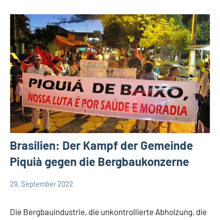
Brasilien: Der Kampf der Gemeinde
Piquià gegen die Bergbaukonzerne
29. September 2022
Andrea
App-
Fuchs
news
Die Bergbauindustrie, die unkontrollierte Abholzung, die
Startseite