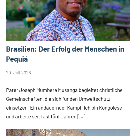
Brasilien: Der Erfolg der Menschen in
Pequiá
29. Juli 2026
Andrea
App-
Fuchs
news
Pater Joseph Mumbere Musanga begleitet christliche
Gemeinschaften, die sich für den Umweltschutz
einsetzen. Ein andauernder Kampf. Ich bin Kongolese
und arbeite seit fast fünf Jahren […]