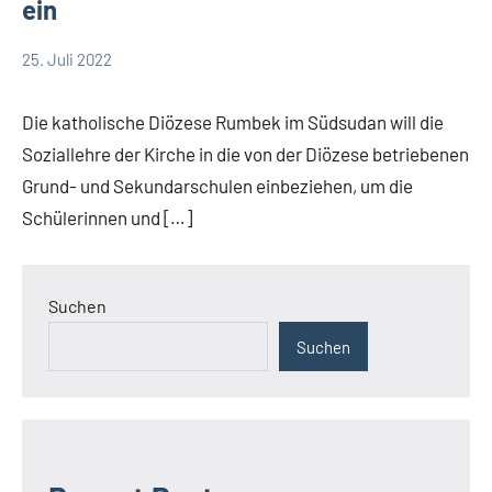
ein
25. Juli 2022
Andrea
App-
Fuchs
news
Die katholische Diözese Rumbek im Südsudan will die
Startseite
Soziallehre der Kirche in die von der Diözese betriebenen
Weltweit
Grund- und Sekundarschulen einbeziehen, um die
Schülerinnen und […]
Suchen
Suchen