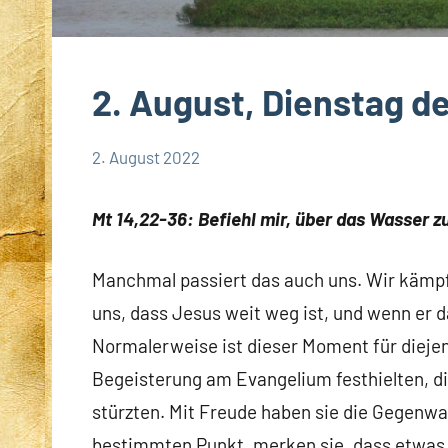
2. August, Dienstag d
2. August 2022
Hubert
App-
Grabmann
spirituelles
Mt 14,22-36: Befiehl mir, über das Wasser z
Manchmal passiert das auch uns. Wir kämpf
uns, dass Jesus weit weg ist, und wenn er da
Normalerweise ist dieser Moment für dieje
Begeisterung am Evangelium festhielten, di
stürzten. Mit Freude haben sie die Gegenwa
bestimmten Punkt, merken sie, dass etwas 