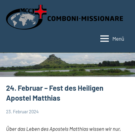
Zum
Inhalt
springen
Menü
Hauptseite
24. Februar – Fest des Heiligen
Apostel Matthias
23. Februar 2024
Hubert
App-
Grabmann
spirituelles
Über das Leben des Apostels Matthias wissen wir nur,