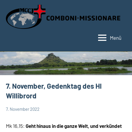
Zum
Inhalt
springen
Menü
Hauptseite
7. November, Gedenktag des Hl
Willibrord
7. November 2022
Andrea
App-
Fuchs
spirituelles
Mk 16,15:
Geht hinaus in die ganze Welt, und verkündet