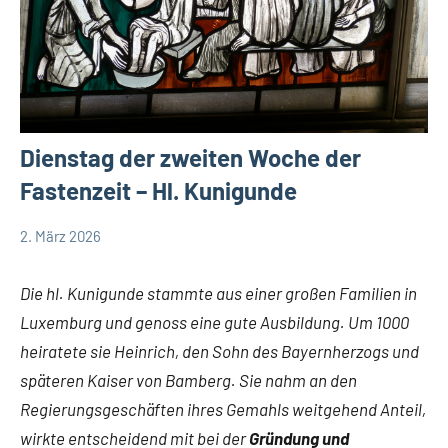
Dienstag der zweiten Woche der
Fastenzeit – Hl. Kunigunde
2. März 2026
Hubert
App-
Grabmann
spirituelles
Die hl. Kunigunde stammte aus einer großen Familien in
Luxemburg und genoss eine gute Ausbildung. Um 1000
heiratete sie Heinrich, den Sohn des Bayernherzogs und
späteren Kaiser von Bamberg. Sie nahm an den
Regierungsgeschäften ihres Gemahls weitgehend Anteil,
wirkte entscheidend mit bei der
Gründung und