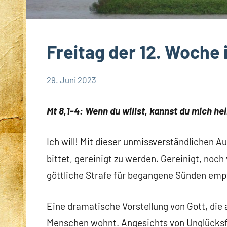
Freitag der 12. Woche 
29. Juni 2023
Hubert
App-
Grabmann
spirituelles
Mt 8,1-4: Wenn du willst, kannst du mich he
Ich will! Mit dieser unmissverständlichen 
bittet, gereinigt zu werden. Gereinigt, noc
göttliche Strafe für begangene Sünden em
Eine dramatische Vorstellung von Gott, die a
Menschen wohnt. Angesichts von Unglücksf