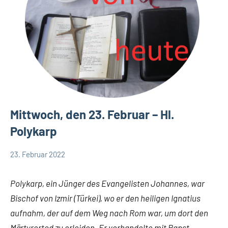
Mittwoch, den 23. Februar – Hl.
Polykarp
23. Februar 2022
Hubert
Keine
App-
Grabmann
Kommentare
spirituelles
Polykarp, ein Jünger des Evangelisten Johannes, war
Bischof von Izmir (Türkei), wo er den heiligen Ignatius
aufnahm, der auf dem Weg nach Rom war, um dort den
Märtyrertod zu erleiden. Er verhandelte mit Papst