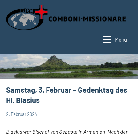
Zum
Inhalt
springen
Menü
Hauptseite
Samstag, 3. Februar – Gedenktag des
Hl. Blasius
2. Februar 2024
Hubert
App-
Grabmann
spirituelles
Blasius war Bischof von Sebaste in Armenien. Nach der