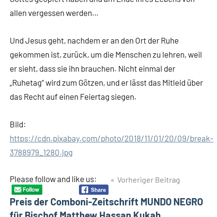
allen vergessen werden…
Und Jesus geht, nachdem er an den Ort der Ruhe
gekommen ist, zurück, um die Menschen zu lehren, weil
er sieht, dass sie ihn brauchen. Nicht einmal der
„Ruhetag“ wird zum Götzen, und er lässt das Mitleid über
das Recht auf einen Feiertag siegen.
Bild:
https://cdn.pixabay.com/photo/2018/11/01/20/09/break-
3788979_1280.jpg
Beitragsnavigation
Please follow and like us:
Vorheriger Beitrag
Preis der Comboni-Zeitschrift MUNDO NEGRO
für Bischof Matthew Hassan Kukah