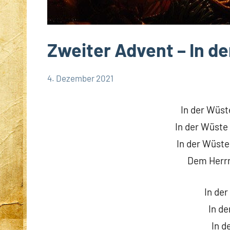
Zweiter Advent – In d
4. Dezember 2021
Andrea
Keine
App-
Fuchs
Kommentare
spirituelles
In der Wüs
Deutschland
In der Wüste 
DSP
In der Wüste
Startseite
Dem Herrn
Weltweit
In der
In de
In d