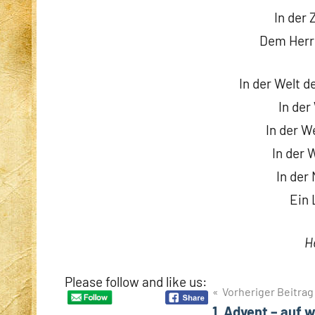
In der 
Dem Herr
In der Welt d
In der
In der W
In der 
In der
Ein 
H
Please follow and like us:
Beitragsnavigation
Vorheriger Beitrag
1. Advent – auf 
Schlagwörter
Advent