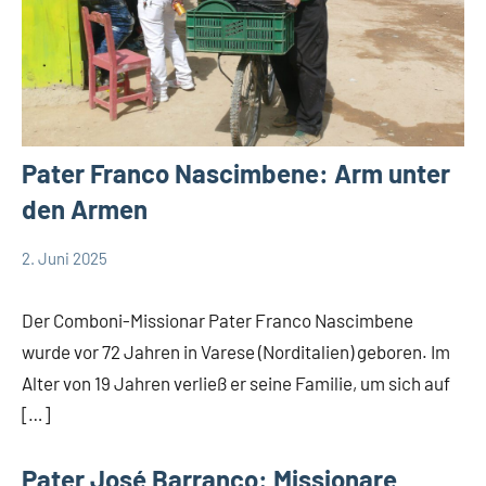
Pater Franco Nascimbene: Arm unter
den Armen
2. Juni 2025
Andrea
App-
Fuchs
news
Der Comboni-Missionar Pater Franco Nascimbene
wurde vor 72 Jahren in Varese (Norditalien) geboren. Im
Alter von 19 Jahren verließ er seine Familie, um sich auf
[…]
Pater José Barranco: Missionare