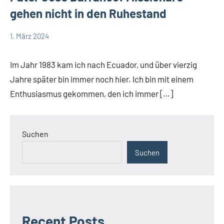
gehen nicht in den Ruhestand
1. März 2024
Andrea
App-
Fuchs
news
Im Jahr 1983 kam ich nach Ecuador, und über vierzig
Jahre später bin immer noch hier. Ich bin mit einem
Enthusiasmus gekommen, den ich immer […]
Suchen
Suchen
Recent Posts