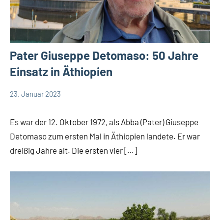
Pater Giuseppe Detomaso: 50 Jahre
Einsatz in Äthiopien
23. Januar 2023
Andrea
App-
Fuchs
news
Es war der 12. Oktober 1972, als Abba (Pater) Giuseppe
Startseite
Detomaso zum ersten Mal in Äthiopien landete. Er war
Weltweit
dreißig Jahre alt. Die ersten vier […]