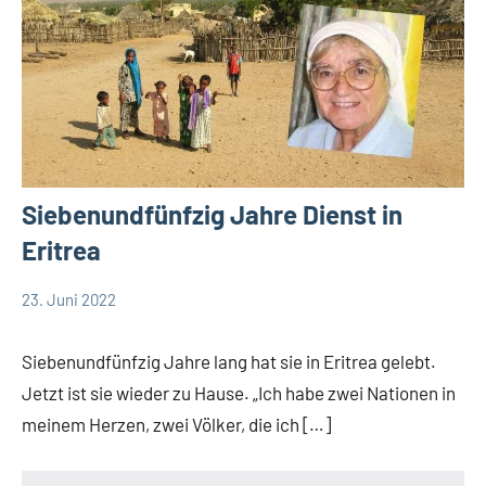
Siebenundfünfzig Jahre Dienst in
Eritrea
23. Juni 2022
Andrea
Keine
App-
Fuchs
Kommentare
news
Siebenundfünfzig Jahre lang hat sie in Eritrea gelebt.
Comboni-
Jetzt ist sie wieder zu Hause. „Ich habe zwei Nationen in
Missionsschwestern
meinem Herzen, zwei Völker, die ich […]
Startseite
Weltweit