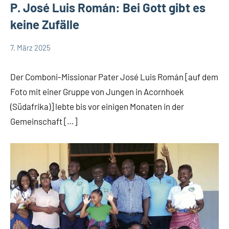
P. José Luis Román: Bei Gott gibt es
keine Zufälle
7. März 2025
Andrea
App-
Fuchs
news
Der Comboni-Missionar Pater José Luis Román [auf dem
Foto mit einer Gruppe von Jungen in Acornhoek
(Südafrika)] lebte bis vor einigen Monaten in der
Gemeinschaft […]