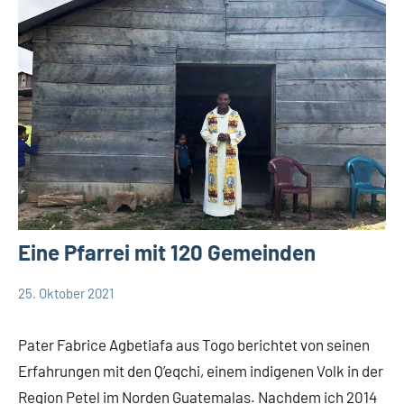
Eine Pfarrei mit 120 Gemeinden
25. Oktober 2021
Andrea
Keine
App-
Fuchs
Kommentare
news
Pater Fabrice Agbetiafa aus Togo berichtet von seinen
Startseite
Erfahrungen mit den Q’eqchi, einem indigenen Volk in der
Weltweit
Region Petel im Norden Guatemalas. Nachdem ich 2014