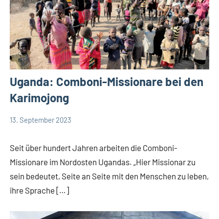
Uganda: Comboni-Missionare bei den
Karimojong
13. September 2023
Andrea
App-
Fuchs
news
Seit über hundert Jahren arbeiten die Comboni-
Missionare im Nordosten Ugandas. „Hier Missionar zu
sein bedeutet, Seite an Seite mit den Menschen zu leben,
ihre Sprache […]