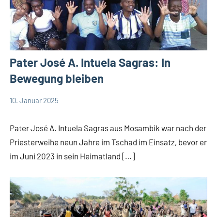
Pater José A. Intuela Sagras: In
Bewegung bleiben
10. Januar 2025
Andrea
App-
Fuchs
news
Pater José A. Intuela Sagras aus Mosambik war nach der
Priesterweihe neun Jahre im Tschad im Einsatz, bevor er
im Juni 2023 in sein Heimatland […]