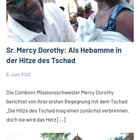
Sr. Mercy Dorothy: Als Hebamme in
der Hitze des Tschad
8. Juni 2026
Andrea
App-
Fuchs
news
Die Comboni-Missionsschwester Mercy Dorothy
berichtet von ihrer ersten Begegnung mit dem Tschad.
„Die Hitze des Tschad mag einen zunächst verbrennen,
doch sie wird das Herz […]