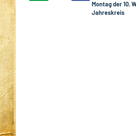
Montag der 10. 
Schlagwörter
Krankenhaus
Jahreskreis
Sprache
Tschad
Uganda