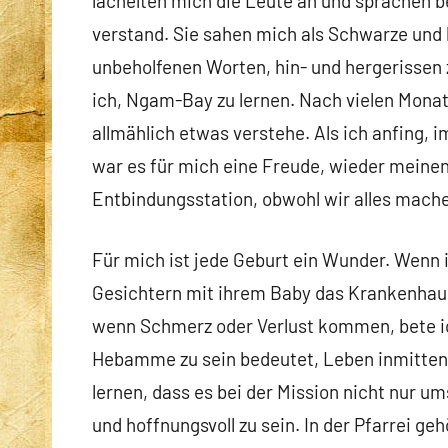
lächelten mich die Leute an und sprachen be
verstand. Sie sahen mich als Schwarze und 
unbeholfenen Worten, hin- und hergerissen
ich, Ngam-Bay zu lernen. Nach vielen Monat
allmählich etwas verstehe. Als ich anfing,
war es für mich eine Freude, wieder meine
Entbindungsstation, obwohl wir alles mach
Für mich ist jede Geburt ein Wunder. Wenn 
Gesichtern mit ihrem Baby das Krankenhaus
wenn Schmerz oder Verlust kommen, bete ich 
Hebamme zu sein bedeutet, Leben inmitten 
lernen, dass es bei der Mission nicht nur u
und hoffnungsvoll zu sein. In der Pfarrei g