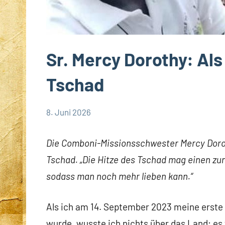
Sr. Mercy Dorothy: Al
Tschad
8. Juni 2026
Andrea
App-
Fuchs
news
Die Comboni-Missionsschwester Mercy Dorot
Tschad. „Die Hitze des Tschad mag einen zu
sodass man noch mehr lieben kann.“
Als ich am 14. September 2023 meine erste
wurde, wusste ich nichts über das Land; es