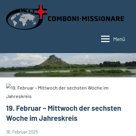
Zum
Inhalt
springen
Menü
Hauptseite
19. Februar – Mittwoch der sechsten
Woche im Jahreskreis
18. Februar 2025
Hubert