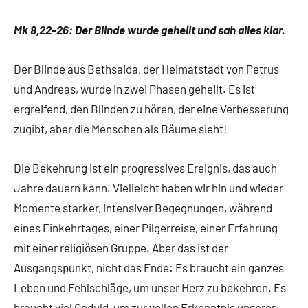
App-
Grabmann
spirituelles
Mk 8,22-26: Der Blinde wurde geheilt und sah alles klar.
Der Blinde aus Bethsaida, der Heimatstadt von Petrus
und Andreas, wurde in zwei Phasen geheilt. Es ist
ergreifend, den Blinden zu hören, der eine Verbesserung
zugibt, aber die Menschen als Bäume sieht!
Die Bekehrung ist ein progressives Ereignis, das auch
Jahre dauern kann. Vielleicht haben wir hin und wieder
Momente starker, intensiver Begegnungen, während
eines Einkehrtages, einer Pilgerreise, einer Erfahrung
mit einer religiösen Gruppe. Aber das ist der
Ausgangspunkt, nicht das Ende: Es braucht ein ganzes
Leben und Fehlschläge, um unser Herz zu bekehren. Es
braucht viel Geduld, um zur vollen Erkenntnis unserer