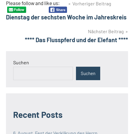
Beitragsnavigation
Please follow and like us:
Vorheriger Beitrag
Dienstag der sechsten Woche im Jahreskreis
Nächster Beitrag
**** Das Flusspferd und der Elefant ****
Suchen
Suchen
Recent Posts
6. August, Fest der Verklärung des Herrn