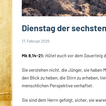
Dienstag der sechste
17. Februar 2025
Hubert
App-
Grabmann
spirituelles
Mk 8,14-21:
Hütet euch vor dem Sauerteig 
Sie verstehen nicht, die Jünger, sie haben M
den Blick zu heben, die Stirn zu erheben, tief
menschlichen Perspektive verhaftet.
Sie sind dem Herrn gefolgt, sicher, sie ware