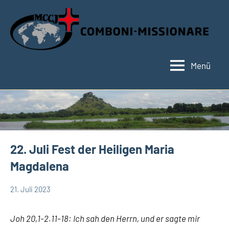
Zum
Inhalt
springen
Menü
Hauptseite
22. Juli Fest der Heiligen Maria
Magdalena
21. Juli 2023
Hubert
App-
Grabmann
spirituelles
Joh 20,1-2.11-18: Ich sah den Herrn, und er sagte mir