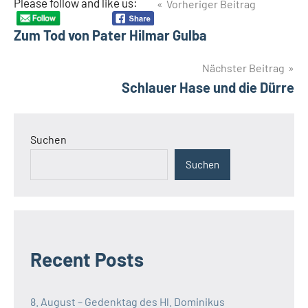
Beitragsnavigation
Please follow and like us:
Vorheriger Beitrag
Zum Tod von Pater Hilmar Gulba
Nächster Beitrag
Schlauer Hase und die Dürre
Suchen
Suchen
Recent Posts
8. August – Gedenktag des Hl. Dominikus