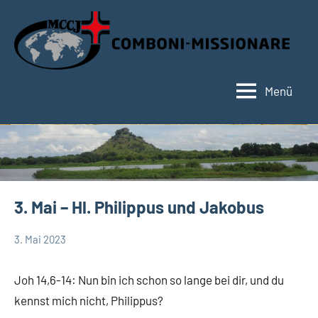
Zum
Inhalt
springen
Menü
Hauptseite
3. Mai – Hl. Philippus und Jakobus
3. Mai 2023
Hubert
App-
Grabmann
spirituelles
Joh 14,6-14: Nun bin ich schon so lange bei dir, und du
kennst mich nicht, Philippus?