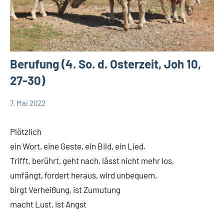
Berufung (4. So. d. Osterzeit, Joh 10,
27-30)
7. Mai 2022
Andrea
Keine
App-
Fuchs
Kommentare
spirituelles
Plötzlich
DSP
ein Wort, eine Geste, ein Bild, ein Lied.
Startseite
Trifft, berührt, geht nach, lässt nicht mehr los,
Weltweit
umfängt, fordert heraus, wird unbequem,
birgt Verheißung, ist Zumutung
macht Lust, ist Angst