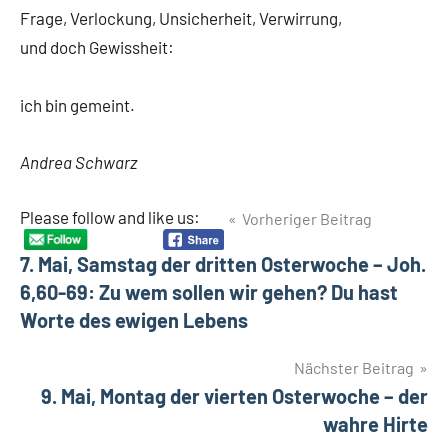
Frage, Verlockung, Unsicherheit, Verwirrung,
und doch Gewissheit:
ich bin gemeint.
Andrea Schwarz
Beitragsnavigation
Please follow and like us:
Vorheriger Beitrag
Schlagwörter
Berufung
7. Mai, Samstag der dritten Osterwoche – Joh.
Nachfolge
6,60-69: Zu wem sollen wir gehen? Du hast
Worte des ewigen Lebens
Nächster Beitrag
9. Mai, Montag der vierten Osterwoche – der
wahre Hirte