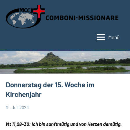
Zum
Inhalt
springen
Menü
Hauptseite
Donnerstag der 15. Woche im
Kirchenjahr
19. Juli 2023
Hubert
App-
Grabmann
spirituelles
Mt 11,28-30: Ich bin sanftmütig und von Herzen demütig.